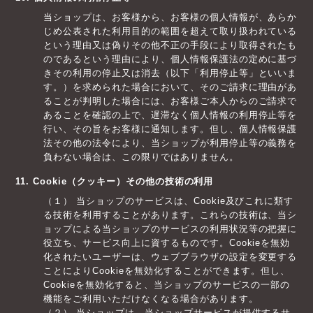
当ショップは、お客様から、お客様の個人情報が、あらか
じめ公表された利用目的の範囲を超えて取り扱われている
という理由又は偽りその他不正の手段により取得されたも
のであるという理由により、個人情報保護法の定めに基づ
きその利用の停止又は消去（以下「利用停止等」といいま
す。）を求められた場合において、そのご請求に理由があ
ることが判明した場合には、お客様ご本人からのご請求で
あることを確認の上で、遅滞なく個人情報の利用停止等を
行い、その旨をお客様に通知します。但し、個人情報保護
法その他の法令により、当ショップが利用停止等の義務を
負わない場合は、この限りではありません。
11. Cookie（クッキー）その他の技術の利用
（１） 当ショップのサービスは、Cookie及びこれに類す
る技術を利用することがあります。これらの技術は、当シ
ョップによる当ショップのサービスの利用状況等の把握に
役立ち、サービス向上に資するものです。Cookieを無効
化されたいユーザーは、ウェブブラウザの設定を変更する
ことによりCookieを無効化することができます。但し、
Cookieを無効化すると、当ショップのサービスの一部の
機能をご利用いただけなくなる場合があります。
（２） 当ショップは、当ショップサービスが提供するサ